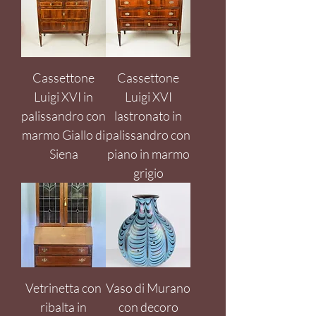
Cassettone
Cassettone
Luigi XVI in
Luigi XVI
palissandro con
lastronato in
marmo Giallo di
palissandro con
Siena
piano in marmo
grigio
Vetrinetta con
Vaso di Murano
ribalta in
con decoro