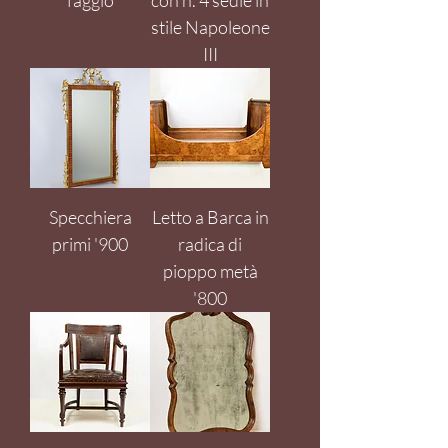
faggio
con n. 4 sedie in
stile Napoleone
III
Specchiera
Letto a Barca in
primi '900
radica di
pioppo metà
'800