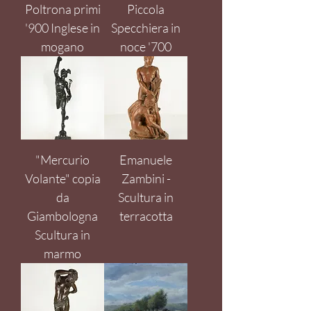
Poltrona primi
Piccola
'900 Inglese in
Specchiera in
mogano
noce '700
"Mercurio
Emanuele
Volante" copia
Zambini -
da
Scultura in
Giambologna
terracotta
Scultura in
marmo