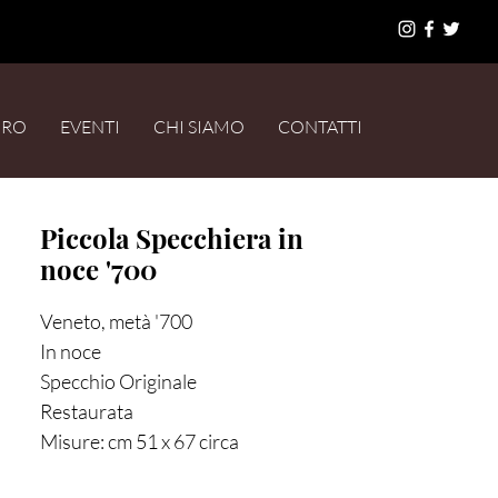
URO
EVENTI
CHI SIAMO
CONTATTI
Piccola Specchiera in
noce '700
Veneto, metà '700
In noce
Specchio Originale
Restaurata
Misure: cm 51 x 67 circa