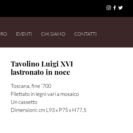
URO
EVENTI
CHI SIAMO
CONTATTI
Tavolino Luigi XVI
lastronato in noce
Toscana, fine '700
Filettato in legni vari a mosaico
Un cassetto
Dimensioni: cm L93 x P75 x H77,5